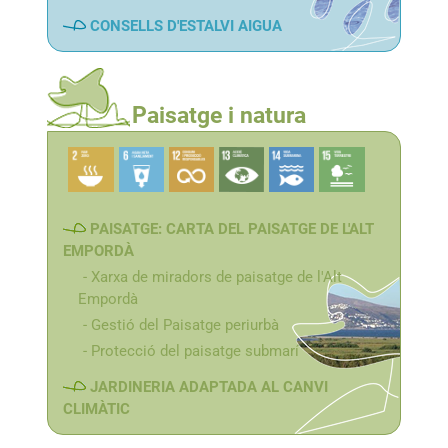
CONSELLS D'ESTALVI AIGUA
Paisatge i natura
PAISATGE: CARTA DEL PAISATGE DE L'ALT
EMPORDÀ
Xarxa de miradors de paisatge de l'Alt
Empordà
Gestió del Paisatge periurbà
Protecció del paisatge submarí
JARDINERIA ADAPTADA AL CANVI
CLIMÀTIC