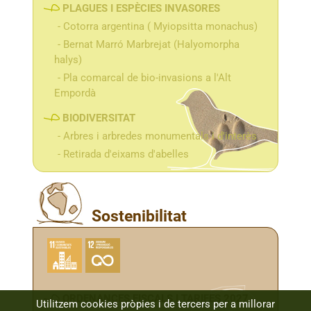
PLAGUES I ESPÈCIES INVASORES
Cotorra argentina ( Myiopsitta monachus)
Bernat Marró Marbrejat (Halyomorpha
halys)
Pla comarcal de bio-invasions a l'Alt
Empordà
BIODIVERSITAT
Arbres i arbredes monumentals i d'interès
Retirada d'eixams d'abelles
Sostenibilitat
ORDENANCES FISCALS I TARIFES 2027
Utilitzem cookies pròpies i de tercers per a millorar